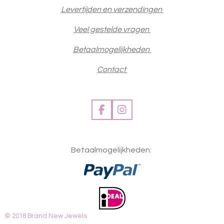
Levertijden en verzendingen
Veel gestelde vragen
Betaalmogelijkheden
Contact
F
I
a
n
c
s
e
t
Betaalmogelijkheden:
b
a
o
g
o
r
k
a
m
© 2018 Brand New Jewels