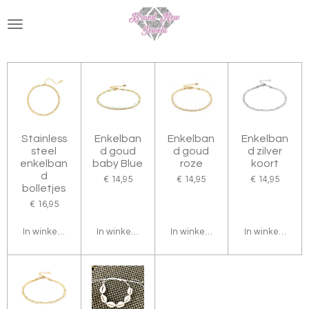
Ga
direct
naar
de
hoofdinhoud
Stainless
Enkelban
Enkelban
Enkelban
steel
d goud
d goud
d zilver
enkelban
baby Blue
roze
koort
d
€ 14,95
€ 14,95
€ 14,95
bolletjes
€ 16,95
In winkelwagen
In winkelwagen
In winkelwagen
In winkelwagen