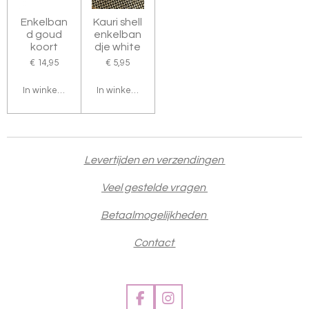
Enkelban
Kauri shell
d goud
enkelban
koort
dje white
€ 14,95
€ 5,95
In winkelwagen
In winkelwagen
Levertijden en verzendingen
Veel gestelde vragen
Betaalmogelijkheden
Contact
F
I