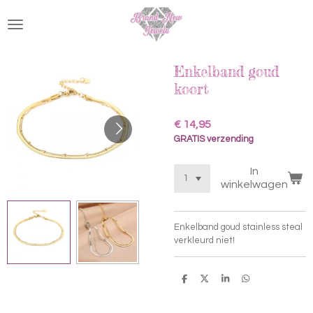
Ga
direct
naar
de
hoofdinhoud
Enkelband goud
koort
€ 14,95
GRATIS verzending
In
winkelwagen
Enkelband goud stainless steal
verkleurd niet!
D
D
S
D
e
e
h
e
l
e
a
l
e
l
r
e