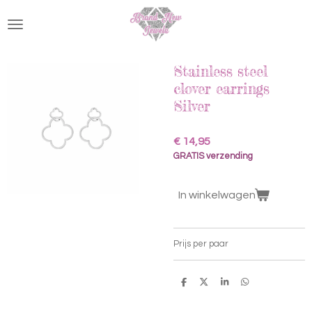
Ga
direct
naar
de
hoofdinhoud
Stainless steel
clover earrings
Silver
€ 14,95
GRATIS verzending
In winkelwagen
Prijs per paar
D
D
S
D
e
e
h
e
l
e
a
l