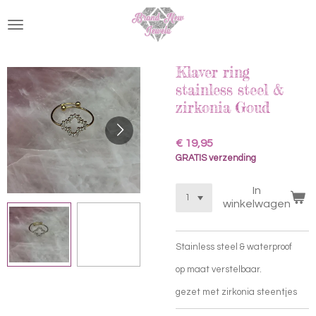
Ga
direct
naar
de
hoofdinhoud
Klaver ring
stainless steel &
zirkonia Goud
€ 19,95
GRATIS verzending
In
winkelwagen
Stainless steel & waterproof
op maat verstelbaar.
gezet met zirkonia steentjes