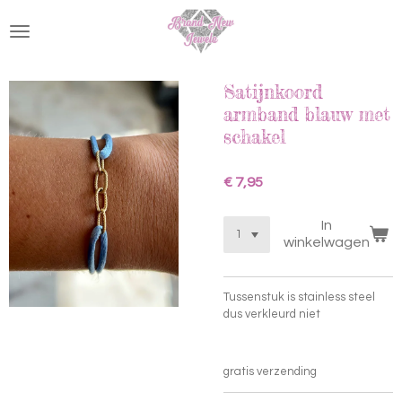
Ga
direct
naar
de
hoofdinhoud
Satijnkoord
armband blauw met
schakel
€ 7,95
In
winkelwagen
Tussenstuk is stainless steel
dus verkleurd niet
gratis verzending