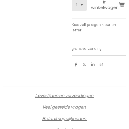
In
winkelwagen
Kies zelf je eigen kleur en
letter
gratis verzending
D
D
S
D
e
e
h
e
l
e
a
l
e
l
r
e
n
e
n
Levertijden en verzendingen
Veel gestelde vragen
Betaalmogelijkheden