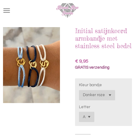
Ga
direct
naar
de
hoofdinhoud
Initial satijnkoord
armbandje met
stainless steel bedel
€ 9,95
GRATIS verzending
Kleur bandje
Letter