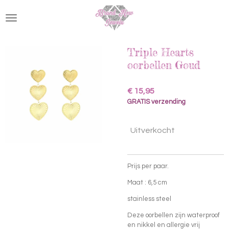
Ga
direct
naar
de
hoofdinhoud
Triple Hearts
oorbellen Goud
€ 15,95
GRATIS verzending
Uitverkocht
Prijs per paar.
Maat : 6,5 cm
stainless steel
Deze oorbellen zijn waterproof
en nikkel en allergie vrij