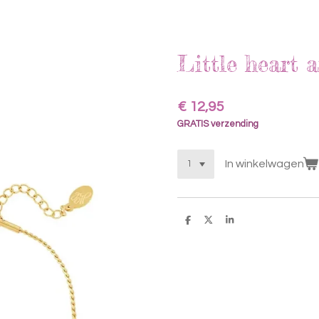
Little heart
€ 12,95
GRATIS verzending
In winkelwagen
D
D
S
e
e
h
l
e
a
e
l
r
n
e