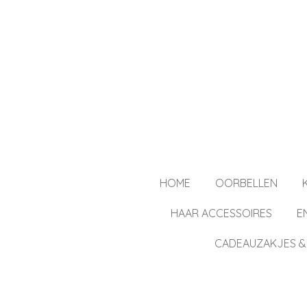
Ga
direct
naar
de
hoofdinhoud
HOME
OORBELLEN
HAAR ACCESSOIRES
E
CADEAUZAKJES &