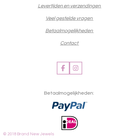
Levertijden en verzendingen
Veel gestelde vragen
Betaalmogelijkheden
Contact
F
I
a
n
c
s
e
t
Betaalmogelijkheden:
b
a
o
g
o
r
k
a
m
© 2018 Brand New Jewels