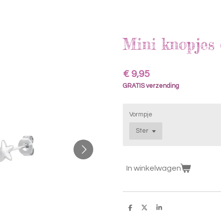
Mini knopjes 
€ 9,95
GRATIS verzending
Vormpje
In winkelwagen
D
D
S
e
e
h