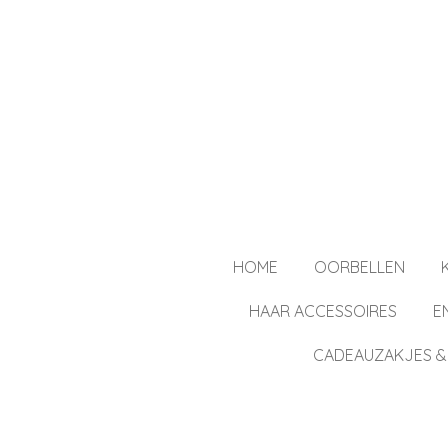
Ga
direct
naar
de
hoofdinhoud
HOME
OORBELLEN
HAAR ACCESSOIRES
E
CADEAUZAKJES &