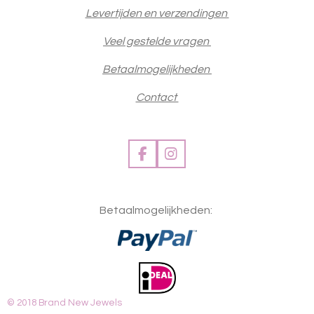
Levertijden en verzendingen
Veel gestelde vragen
Betaalmogelijkheden
Contact
F
I
a
n
c
s
e
t
Betaalmogelijkheden:
b
a
o
g
o
r
k
a
m
© 2018 Brand New Jewels