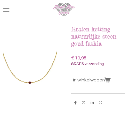
Ga
direct
naar
de
hoofdinhoud
Kralen ketting
natuurlijke steen
goud fushia
€ 19,95
GRATIS verzending
In winkelwagen
D
D
S
D
e
e
h
e
l
e
a
l
e
l
r
e
n
e
n