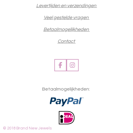
Levertijden en verzendingen
Veel gestelde vragen
Betaalmogelijkheden
Contact
F
I
a
n
c
s
e
t
Betaalmogelijkheden:
b
a
o
g
o
r
k
a
m
© 2018 Brand New Jewels