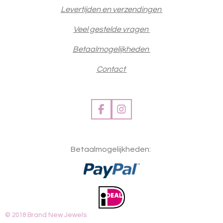
Levertijden en verzendingen
Veel gestelde vragen
Betaalmogelijkheden
Contact
F
I
a
n
c
s
e
t
Betaalmogelijkheden:
b
a
o
g
o
r
k
a
m
© 2018 Brand New Jewels