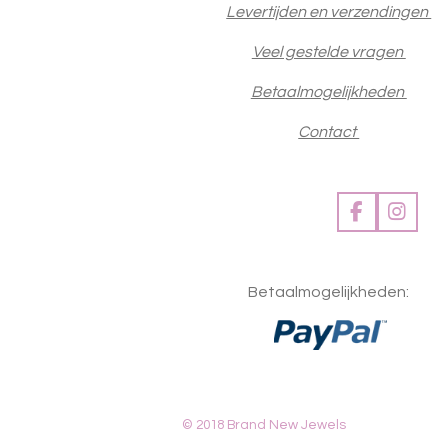
Levertijden en verzendingen
Veel gestelde vragen
Betaalmogelijkheden
Contact
F
I
a
n
c
s
e
t
Betaalmogelijkheden:
b
a
o
g
o
r
k
a
m
© 2018 Brand New Jewels