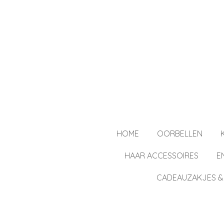
Ga
direct
naar
de
hoofdinhoud
HOME
OORBELLEN
HAAR ACCESSOIRES
E
CADEAUZAKJES &