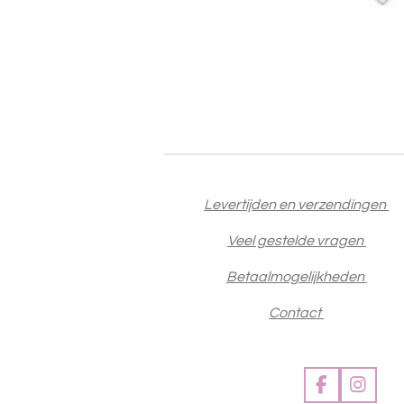
Levertijden en verzendingen
Veel gestelde vragen
Betaalmogelijkheden
Contact
F
I