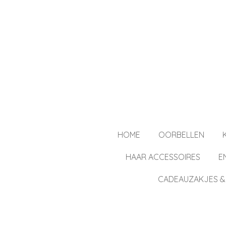
Ga
direct
naar
de
hoofdinhoud
HOME
OORBELLEN
HAAR ACCESSOIRES
E
CADEAUZAKJES &