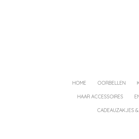
Ga
direct
naar
de
hoofdinhoud
HOME
OORBELLEN
HAAR ACCESSOIRES
E
CADEAUZAKJES &