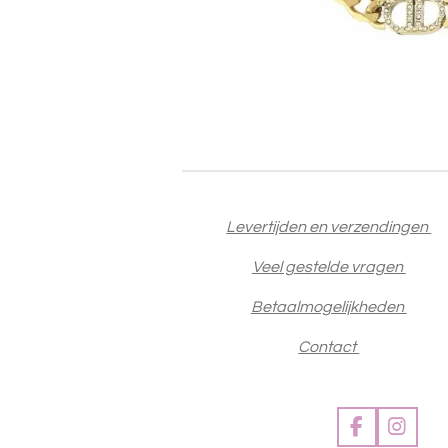
Levertijden en verzendingen
Veel gestelde vragen
Betaalmogelijkheden
Contact
F
I