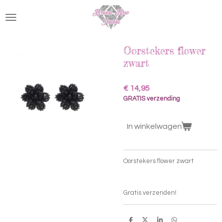
Ga
direct
naar
de
hoofdinhoud
Oorstekers flower
zwart
€ 14,95
GRATIS verzending
In winkelwagen
Oorstekers flower zwart
Gratis verzenden!