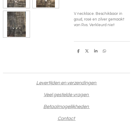
V necklace. Beschikbaar in
goud, rosé en zilver gemaakt
van Rvs. Verkleurd niet
D
D
S
D
e
e
h
e
l
e
a
l
e
l
r
e
n
e
n
Levertijden en verzendingen
Veel gestelde vragen
Betaalmogelijkheden
Contact