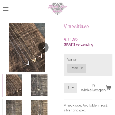
Ga
direct
naar
de
hoofdinhoud
V necklace
€ 11,95
GRATIS verzending
Variant
In
winkelwagen
V necklace. Available in rosé,
silver and gold.