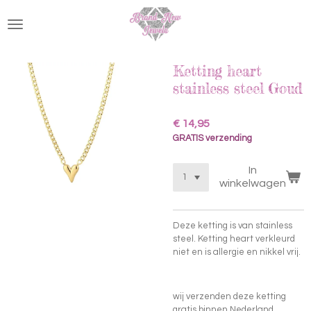
Ga
direct
naar
de
hoofdinhoud
Ketting heart
stainless steel Goud
€ 14,95
GRATIS verzending
In
winkelwagen
Deze ketting is van stainless
steel. Ketting heart verkleurd
niet en is allergie en nikkel vrij.
wij verzenden deze ketting
gratis binnen Nederland.