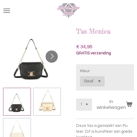
Ga
direct
naar
de
hoofdinhoud
Tas Monica
€ 34,95
GRATIS verzending
Kleur
In
winkelwagen
Deze tas is gemaakt van Pu
leer. Dit is kunstleer van goede