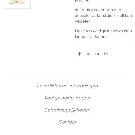
kwaliteit.
de tas is voorzien van een
dubbele tas band die je zelf kan
wisselen.
Deze tas word gratis verzonden
binnen Nederland.
D
D
S
D
e
e
h
e
l
e
a
l
e
l
r
e
n
e
n
Levertijden en verzendingen
Veel gestelde vragen
Betaalmogelijkheden
Contact