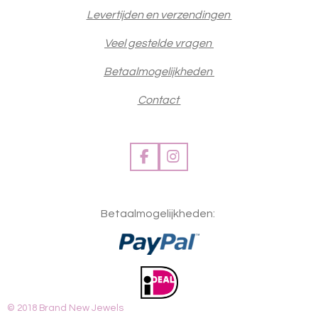
Levertijden en verzendingen
Veel gestelde vragen
Betaalmogelijkheden
Contact
F
I
a
n
c
s
e
t
Betaalmogelijkheden:
b
a
o
g
o
r
k
a
m
© 2018 Brand New Jewels