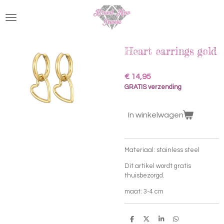
Ga
direct
naar
de
hoofdinhoud
Heart earrings gold
€ 14,95
GRATIS verzending
In winkelwagen
Materiaal: stainless steel
Dit artikel wordt gratis
thuisbezorgd.
maat: 3-4 cm
D
D
S
D