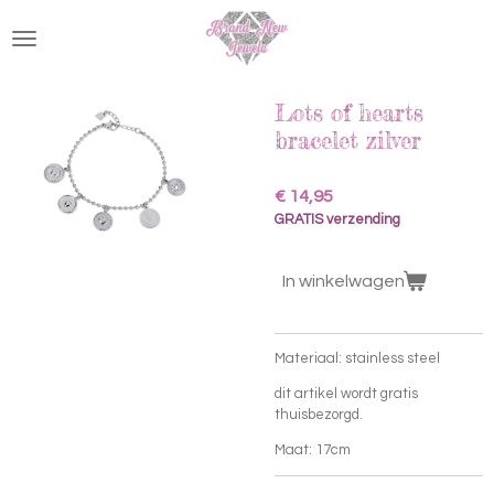
Ga
direct
naar
de
hoofdinhoud
Lots of hearts
bracelet zilver
€ 14,95
GRATIS verzending
In winkelwagen
Materiaal: stainless steel
dit artikel wordt gratis
thuisbezorgd.
Maat: 17cm