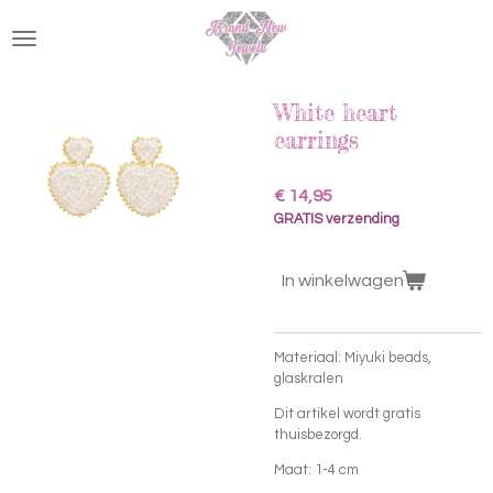
Ga
direct
naar
de
hoofdinhoud
White heart
earrings
€ 14,95
GRATIS verzending
In winkelwagen
Materiaal: Miyuki beads,
glaskralen
Dit artikel wordt gratis
thuisbezorgd.
Maat: 1-4 cm