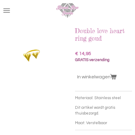
Ga
direct
naar
de
hoofdinhoud
Double love heart
ring goud
€ 14,95
GRATIS verzending
In winkelwagen
Materiaal: Stainless steel
Dit artikel wordt gratis
thuisbezorgd.
Maat: Verstelbaar