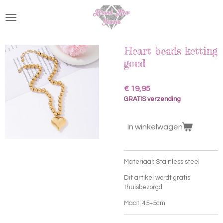
Ga
direct
naar
de
hoofdinhoud
Heart beads ketting
goud
€ 19,95
GRATIS verzending
In winkelwagen
Materiaal: Stainless steel
Dit artikel wordt gratis
thuisbezorgd.
Maat: 45+5cm