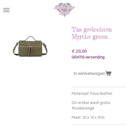
Ga
direct
naar
de
hoofdinhoud
Tas gevlochten
Myrthe groen
€ 29,95
GRATIS verzending
In winkelwagen
Materiaal: Faux leather
Dit artikel wordt gratis
thuisbezorgd.
Maat: 22 x 14 x 7cm