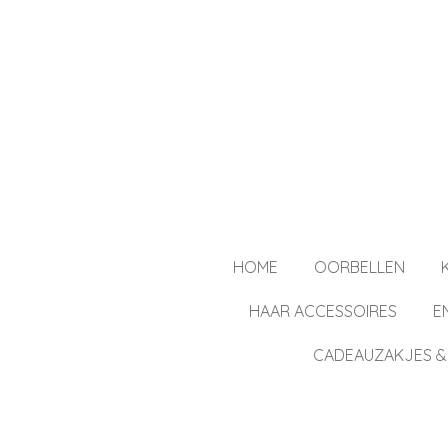
Ga
direct
naar
de
hoofdinhoud
HOME
OORBELLEN
HAAR ACCESSOIRES
E
CADEAUZAKJES &