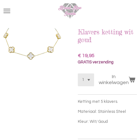
Ga
direct
naar
de
hoofdinhoud
Klavers ketting wit
goud
€ 19,95
GRATIS verzending
In
winkelwagen
Ketting met 5 klavers.
Materiaal: Stainless Steel
Kleur: Wit/ Goud