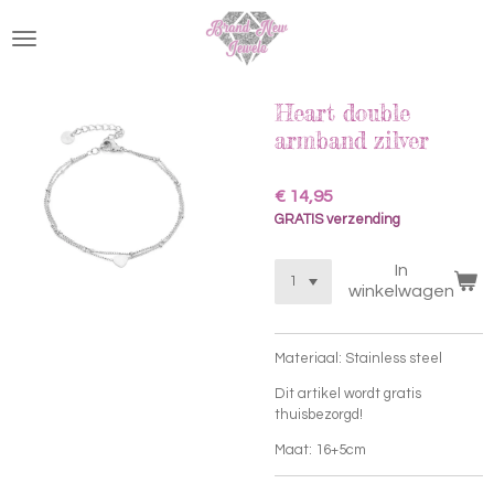
Ga
direct
naar
de
hoofdinhoud
Heart double
armband zilver
€ 14,95
GRATIS verzending
In
winkelwagen
Materiaal: Stainless steel
Dit artikel wordt gratis
thuisbezorgd!
Maat: 16+5cm