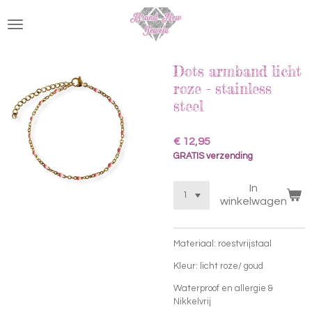
Ga
direct
naar
de
hoofdinhoud
Dots armband licht
roze - stainless
steel
€ 12,95
GRATIS verzending
In
winkelwagen
Materiaal: roestvrijstaal
Kleur: licht roze/ goud
Waterproof en allergie &
Nikkelvrij