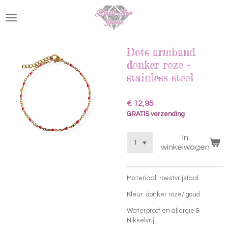
Ga
direct
naar
de
hoofdinhoud
Dots armband
donker roze -
stainless steel
€ 12,95
GRATIS verzending
In
winkelwagen
Materiaal: roestvrijstaal
Kleur: donker roze/ goud
Waterproof en allergie &
Nikkelvrij