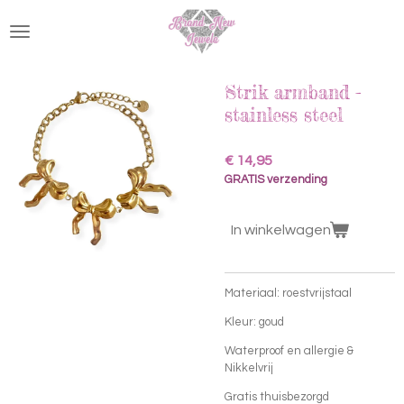
Ga
direct
naar
de
hoofdinhoud
Strik armband -
stainless steel
€ 14,95
GRATIS verzending
In winkelwagen
Materiaal: roestvrijstaal
Kleur: goud
Waterproof en allergie &
Nikkelvrij
Gratis thuisbezorgd