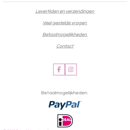
Levertijden en verzendingen
Veel gestelde vragen
Betaalmogelijkheden
Contact
F
I
a
n
c
s
e
t
Betaalmogelijkheden:
b
a
o
g
o
r
k
a
m