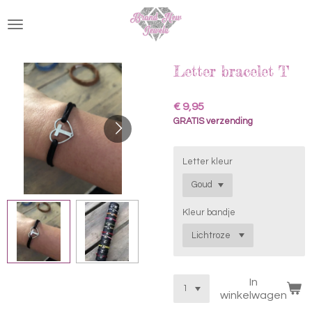
Ga
direct
naar
de
hoofdinhoud
Letter bracelet T
€ 9,95
GRATIS verzending
Letter kleur
Kleur bandje
In
winkelwagen