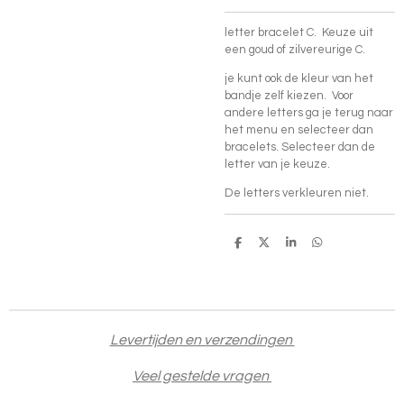
letter bracelet C. Keuze uit
een goud of zilvereurige C.
je kunt ook de kleur van het
bandje zelf kiezen. Voor
andere letters ga je terug naar
het menu en selecteer dan
bracelets. Selecteer dan de
letter van je keuze.
De letters verkleuren niet.
D
D
S
D
e
e
h
e
l
e
a
l
e
l
r
e
n
e
n
Levertijden en verzendingen
Veel gestelde vragen