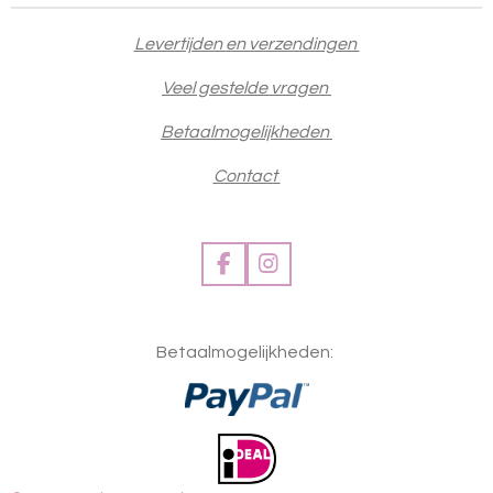
Levertijden en verzendingen
Veel gestelde vragen
Betaalmogelijkheden
Contact
F
I
a
n
c
s
e
t
Betaalmogelijkheden:
b
a
o
g
o
r
k
a
m