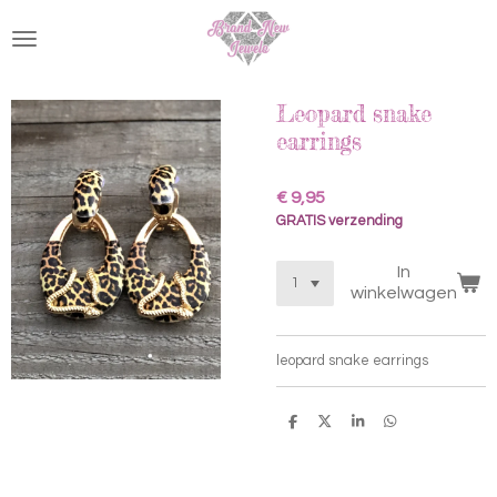
Ga
direct
naar
de
hoofdinhoud
Leopard snake
earrings
€ 9,95
GRATIS verzending
In
winkelwagen
leopard snake earrings
D
D
S
D
e
e
h
e
l
e
a
l
e
l
r
e
n
e
n