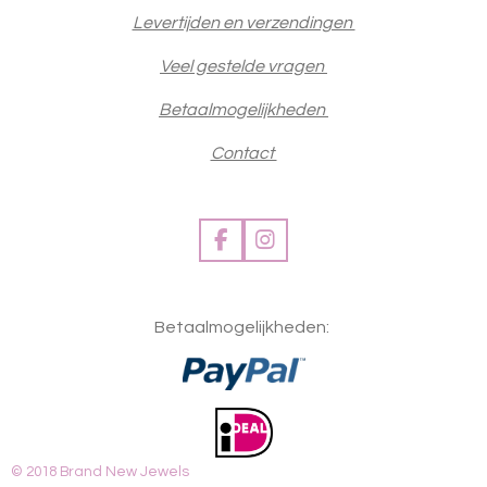
Levertijden en verzendingen
Veel gestelde vragen
Betaalmogelijkheden
Contact
F
I
a
n
c
s
e
t
Betaalmogelijkheden:
b
a
o
g
o
r
k
a
m
© 2018 Brand New Jewels