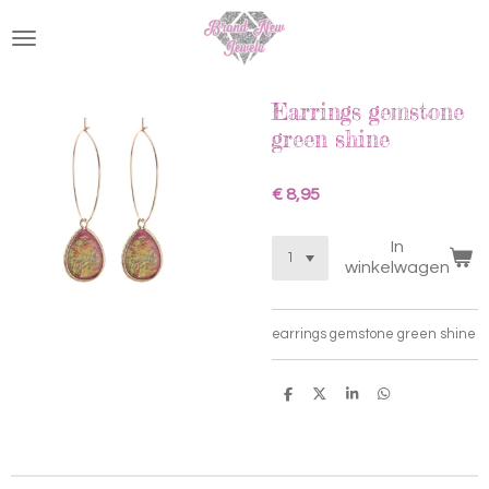
Ga
direct
naar
de
hoofdinhoud
Earrings gemstone
green shine
€ 8,95
In
winkelwagen
earrings gemstone green shine
D
D
S
D
e
e
h
e
l
e
a
l
e
l
r
e
n
e
n