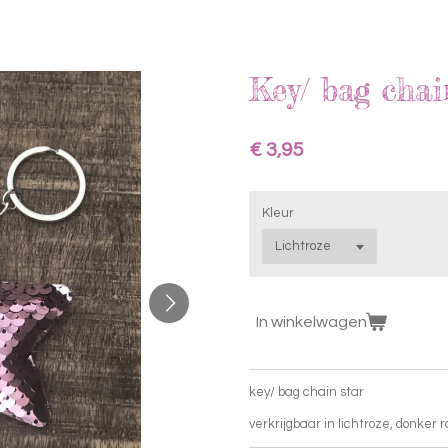
Key/ bag chai
€ 3,95
Kleur
In winkelwagen
key/ bag chain star
verkrijgbaar in lichtroze, donker