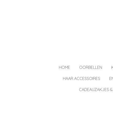
Ga
direct
naar
de
hoofdinhoud
HOME
OORBELLEN
HAAR ACCESSOIRES
E
CADEAUZAKJES &