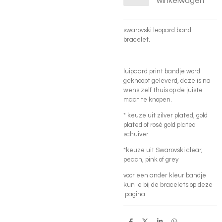
winkelwagen
swarovski leopard band
bracelet.
luipaard print bandje word
geknoopt geleverd, deze is na
wens zelf thuis op de juiste
maat te knopen.
* keuze uit zilver plated, gold
plated of rosé gold plated
schuiver.
*keuze uit Swarovski clear,
peach, pink of grey
voor een ander kleur bandje
kun je bij de bracelets op deze
pagina