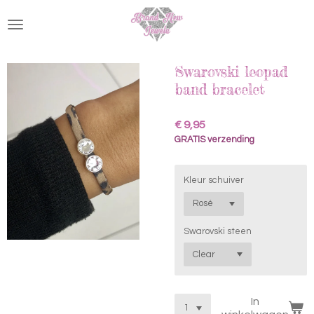
Ga
direct
naar
de
hoofdinhoud
Swarovski leopad
band bracelet
€ 9,95
GRATIS verzending
Kleur schuiver
Swarovski steen
In