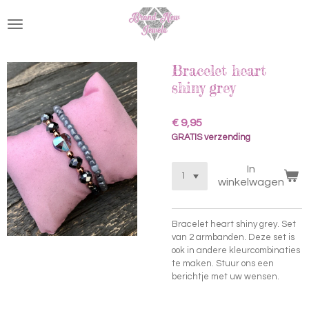
Ga
direct
naar
de
hoofdinhoud
Bracelet heart
shiny grey
€ 9,95
GRATIS verzending
In
winkelwagen
Bracelet heart shiny grey. Set
van 2 armbanden. Deze set is
ook in andere kleurcombinaties
te maken. Stuur ons een
berichtje met uw wensen.