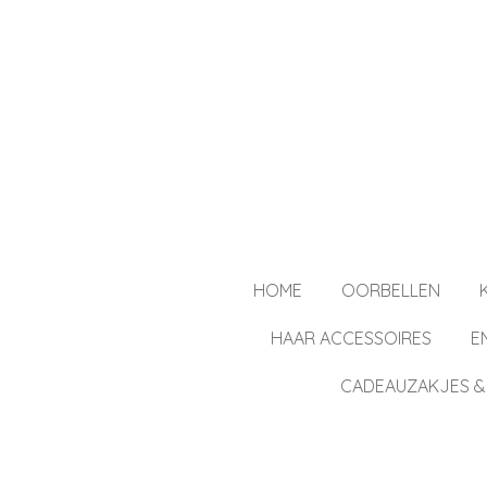
Ga
direct
naar
de
hoofdinhoud
HOME
OORBELLEN
HAAR ACCESSOIRES
E
CADEAUZAKJES &