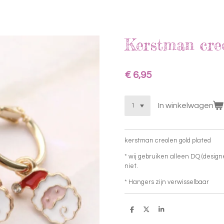
Kerstman creo
€ 6,95
In winkelwagen
kerstman creolen gold plated
* wij gebruiken alleen DQ (design
niet.
* Hangers zijn verwisselbaar
D
D
S
e
e
h