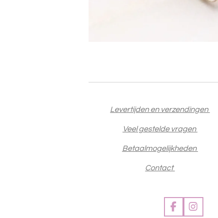
Levertijden en verzendingen
Veel gestelde vragen
Betaalmogelijkheden
Contact
F
I