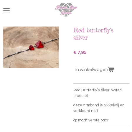
Ga
direct
naar
de
hoofdinhoud
Red butterfly’s
silver
€ 7,95
In winkelwagen
Red Butterfly’s silver plated
bracelet
deze armband is nikkelvrij en
verkleurd niet
op maat verstelbaar