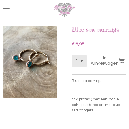
Ga
direct
naar
de
hoofdinhoud
Blue sea earrings
€ 6,95
In
winkelwagen
Blue sea earrings
gold plated ( met een laagje
echt goud) creolen met blue
sea hangers.