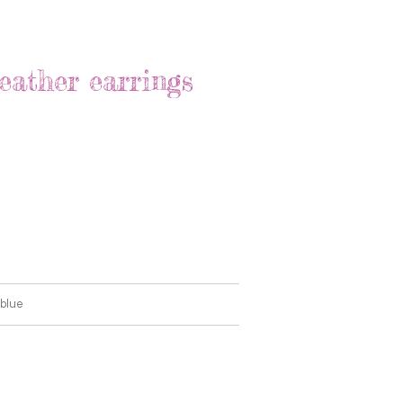
eather earrings
 blue