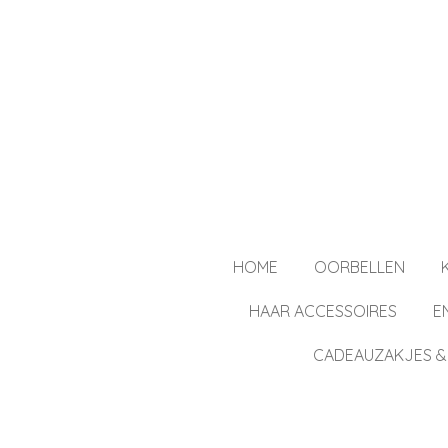
Ga
direct
naar
de
hoofdinhoud
HOME
OORBELLEN
HAAR ACCESSOIRES
E
CADEAUZAKJES &