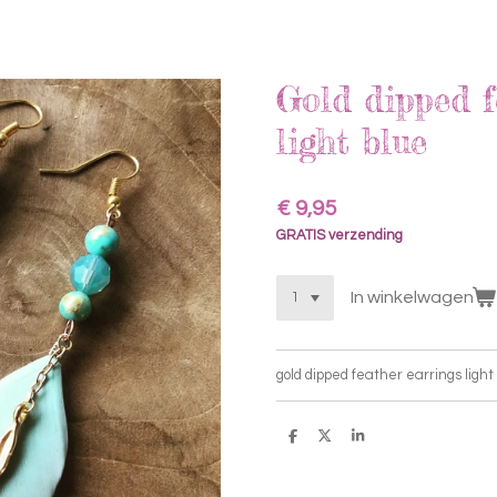
Gold dipped f
light blue
€ 9,95
GRATIS verzending
In winkelwagen
gold dipped feather earrings light
D
D
S
e
e
h
l
e
a
e
l
r