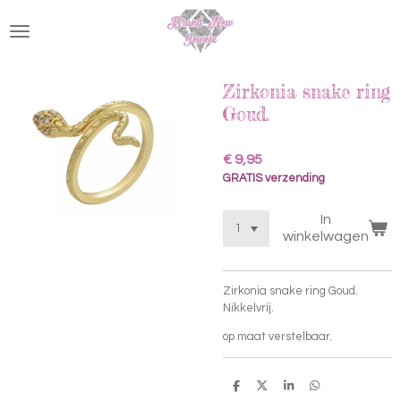
Ga
direct
naar
de
hoofdinhoud
Zirkonia snake ring
Goud.
€ 9,95
GRATIS verzending
In
winkelwagen
Zirkonia snake ring Goud.
Nikkelvrij.
op maat verstelbaar.
D
D
S
D