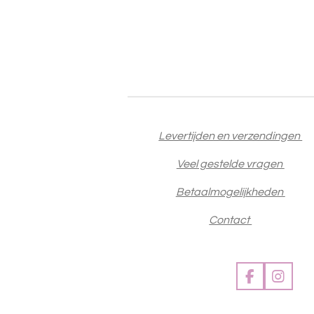
Levertijden en verzendingen
Veel gestelde vragen
Betaalmogelijkheden
Contact
F
I
a
n
c
s