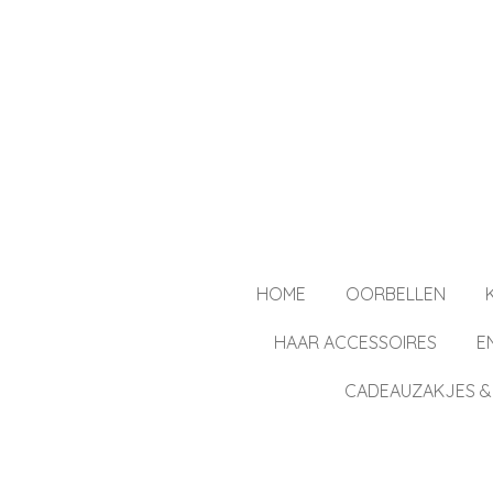
Ga
direct
naar
de
hoofdinhoud
HOME
OORBELLEN
HAAR ACCESSOIRES
E
CADEAUZAKJES &