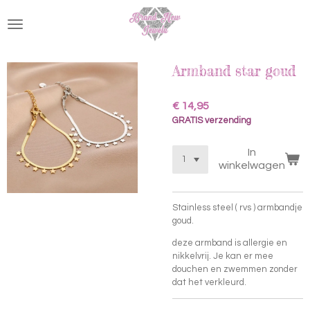
Ga
direct
naar
de
hoofdinhoud
Armband star goud
€ 14,95
GRATIS verzending
In
winkelwagen
Stainless steel ( rvs ) armbandje
goud.
deze armband is allergie en
nikkelvrij. Je kan er mee
douchen en zwemmen zonder
dat het verkleurd.