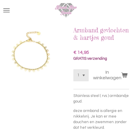
Ga
direct
naar
de
hoofdinhoud
Armband gevlochten
& hartjes goud
€ 14,95
GRATIS verzending
In
winkelwagen
Stainless steel ( rvs ) armbandje
goud.
deze armband is allergie en
nikkelvrij. Je kan er mee
douchen en zwemmen zonder
dat het verkleurd.