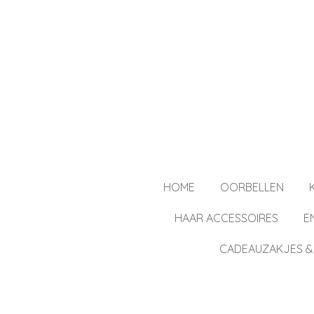
Ga
direct
naar
de
hoofdinhoud
HOME
OORBELLEN
HAAR ACCESSOIRES
E
CADEAUZAKJES &