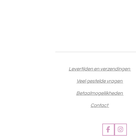
Levertijden en verzendingen
Veel gestelde vragen
Betaalmogelijkheden
Contact
F
I